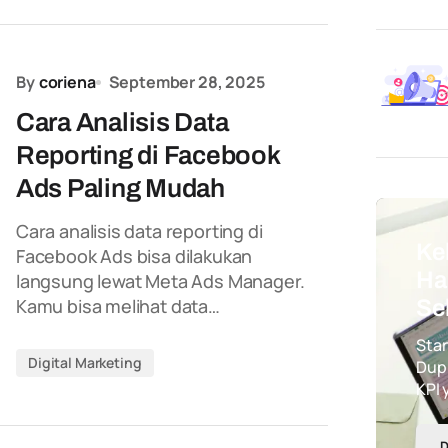
By
coriena
September 28, 2025
Cara Analisis Data
Reporting di Facebook
Ads Paling Mudah
Cara analisis data reporting di
Ke
Facebook Ads bisa dilakukan
Ha
langsung lewat Meta Ads Manager.
Kamu bisa melihat data…
Se
Star
Digital Marketing
Dupl
KPI
D