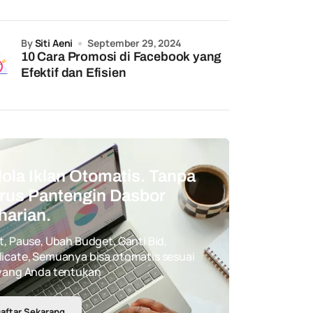
by
Siti Aeni
September 29, 2024
10 Cara Promosi di Facebook yang
Efektif dan Efisien
lola Iklan Otomatis. Tanpa
rus Pantengin Dasbor
harian.
t, Pause, Ubah Budget, Ganti Bid,
icate, Semuanya bisa otomatis sesuai
 yang Anda tentukan
aftar Sekarang