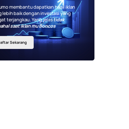
umo membantu dapatkan hasil iklan
 lebih baik dengan investasi yang
at terjangkau. Yang jelas
tidak
ahal saat iklan mu Boncos
aftar Sekarang