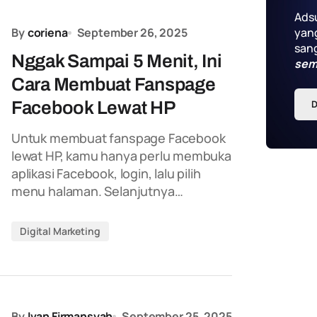
Ads
yang
By
coriena
September 26, 2025
sang
Nggak Sampai 5 Menit, Ini
sem
Cara Membuat Fanspage
D
Facebook Lewat HP
Untuk membuat fanspage Facebook
lewat HP, kamu hanya perlu membuka
aplikasi Facebook, login, lalu pilih
menu halaman. Selanjutnya…
Digital Marketing
By
Ivan Firmansyah
September 25, 2025