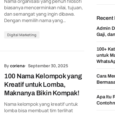
Nama organisasi yang penuh filosofi
biasanya mencerminkan nilai, tujuan,
dan semangat yang ingin dibawa.
Recent 
Dengan memilih nama yang…
Admin Di
Gaji, d
Digital Marketing
100+ Kat
untuk Ma
WhatsA
By
coriena
September 30, 2025
100 Nama Kelompok yang
Cara Mem
Bermasa
Kreatif untuk Lomba,
Maknanya Bikin Kompak!
Apa Itu 
Contohn
Nama kelompok yang kreatif untuk
lomba bisa membuat tim terlihat