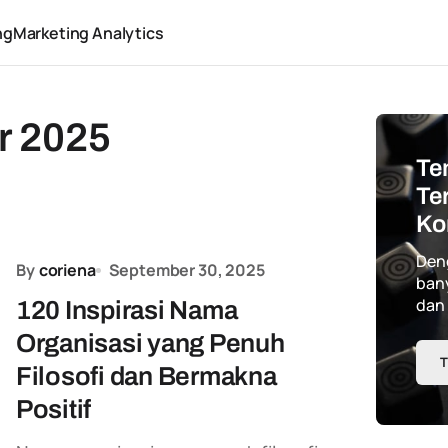
ng
Marketing Analytics
r 2025
Te
Te
Ko
Den
By
coriena
September 30, 2025
bany
dan
120 Inspirasi Nama
Organisasi yang Penuh
T
Filosofi dan Bermakna
Positif