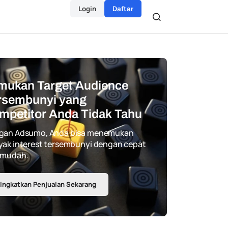
Login
Daftar
mukan Target Audience
rsembunyi yang
mpetitor Anda Tidak Tahu
gan Adsumo, Anda bisa menemukan
ak interest tersembunyi dengan cepat
 mudah.
Ingkatkan Penjualan Sekarang