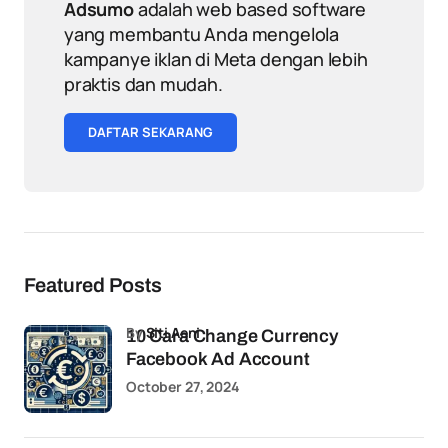
Adsumo
adalah web based software
yang membantu Anda mengelola
kampanye iklan di Meta dengan lebih
praktis dan mudah.
DAFTAR SEKARANG
Featured Posts
by
Siti Aeni
10 Cara Change Currency
Facebook Ad Account
October 27, 2024