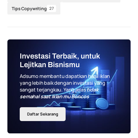
Tips Copywriting
27
Investasi Terbaik, untuk
Lejitkan Bisnismu
Adsumo membantu dapatkan hasil iklan
yang lebih baik dengan investasi yang
sangat terjangkau. Yang jelas
tidak
semahal saat iklan mu Boncos
Daftar Sekarang