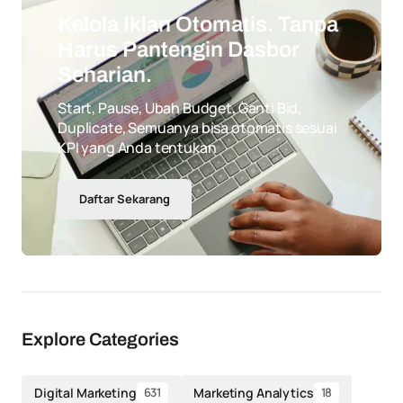
Kelola Iklan Otomatis. Tanpa
Harus Pantengin Dasbor
Seharian.
Start, Pause, Ubah Budget, Ganti Bid,
Duplicate, Semuanya bisa otomatis sesuai
KPI yang Anda tentukan
Daftar Sekarang
Explore Categories
Digital Marketing
Marketing Analytics
631
18