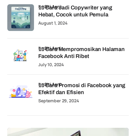
by
Siti Aeni
10 Cara Jadi Copywriter yang
Hebat, Cocok untuk Pemula
August 1, 2024
by
Siti Aeni
10 Cara Mempromosikan Halaman
Facebook Anti Ribet
July 10, 2024
by
Siti Aeni
10 Cara Promosi di Facebook yang
Efektif dan Efisien
September 29, 2024