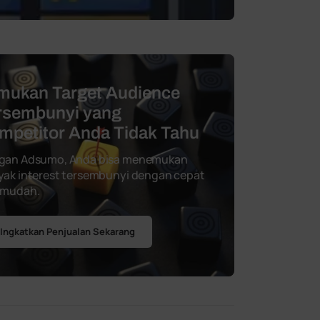
mukan Target Audience
rsembunyi yang
mpetitor Anda Tidak Tahu
gan Adsumo, Anda bisa menemukan
ak interest tersembunyi dengan cepat
 mudah.
Ingkatkan Penjualan Sekarang