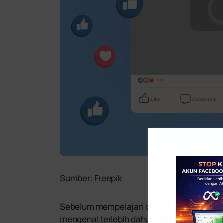
Sumber: Freepik
Sebelum mempelajari cara memasang Facebo
mengenal terlebih dahulu fungsi dari Faceb