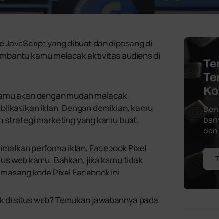
 JavaScript yang dibuat dan dipasang di
mbantu kamu melacak aktivitas audiens di
Te
Te
Ko
 kamu akan dengan mudah melacak
blikasikan iklan. Dengan demikian, kamu
Den
n strategi marketing yang kamu buat.
bany
dan
alkan performa iklan, Facebook Pixel
T
tus web kamu. Bahkan, jika kamu tidak
emasang kode Pixel Facebook ini.
 di situs web? Temukan jawabannya pada