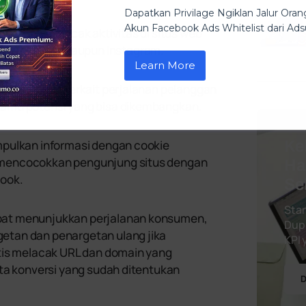
Dapatkan Privilage Ngiklan Jalur Or
Akun Facebook Ads Whitelist dari A
i untuk melacak aktivitas di situs web
a Facebook maupun Instagram.
Learn More
bih lengkap terkait perjalanan pelanggan
kamu potensi yang bisa dikembangkan.
Ke
pulkan informasi dengan cookie
 mencocokkan pengunjung situs dengan
Ha
book.
Se
Star
pat menunjukkan perjalanan konsumen,
Dupl
tan dan penargetan ulang jika
KPI
tis melacak URL dan domain yang
ta konversi yang sudah ditentukan
D