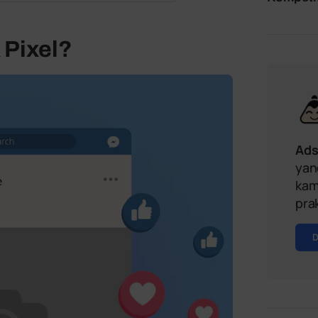
 Pixel?
Ad
yan
kam
pra