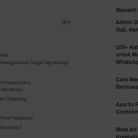
Recent 
Admin Di
Gaji, d
100+ Kat
 Web
untuk Ma
WhatsA
l Menggunakan Google Tag Manager
Cara Mem
Integrasi Mitra
Bermasa
n WordPress
dah Dipasang
Apa Itu 
Contohn
 Pixel Facebook
site Kamu?
Meta Ad 
Kompetit