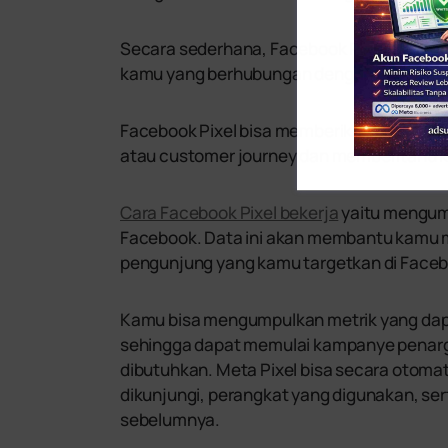
Secara sederhana, Facebook Pixel berfungs
kamu yang berhubungan dengan penggun
Facebook Pixel bisa memberikan gambar le
atau customer journey dan memberitahu 
Cara Facebook Pixel bekerja
yaitu mengum
Facebook. Data ini akan membantu kamu
pengunjung yang kamu targetkan di Face
Kamu bisa mengumpulkan metrik yang da
sehingga dapat memulai kampanye penarge
dibutuhkan. Meta Pixel bisa secara otoma
dikunjungi, perangkat yang digunakan, ser
sebelumnya.