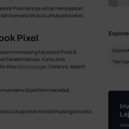
book Pixel lainnya untuk menyiapkan
, dan konversi khusus untuk pelacakan.
Explore
ok Pixel
Digital 
belum memasang Facebook Pixel di
l terlebih dahulu. Kamu bisa
Tips Cop
te atau
Ads Manager
. Caranya, seperti
semua menu di platform tersebut.
.
In
au atau cukup tekan tombol hubungkan data
Le
Ads