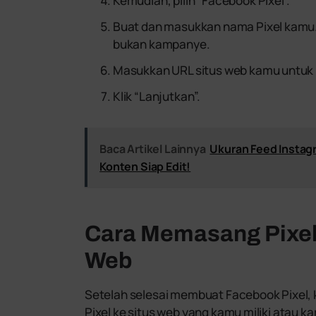
Kemudian, pilih “Facebook Pixel”.
Buat dan masukkan nama Pixel kamu. 
bukan kampanye.
Masukkan URL situs web kamu untuk 
Klik “Lanjutkan”.
Baca Artikel Lainnya
Ukuran Feed Instagr
Konten Siap Edit!
Cara Memasang Pixel
Web
Setelah selesai membuat Facebook Pixel,
Pixel ke situs web yang kamu miliki atau k