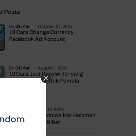
d Posts
by
Siti Aeni
October 27, 2024
10 Cara Change Currency
Facebook Ad Account
by
Siti Aeni
August 1, 2024
10 Cara Jadi Copywriter yang
Hebat, Cocok untuk Pemula
by
Siti Aeni
July 10, 2024
10 Cara Mempromosikan Halaman
Random
Facebook Anti Ribet