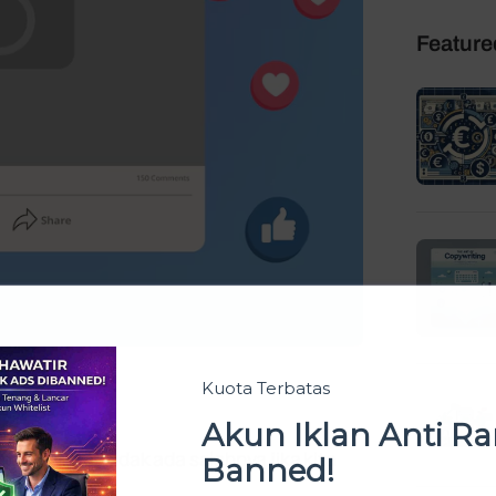
Feature
Kuota Terbatas
Akun Iklan Anti 
ok Pixel, tidak ada salahnya jika kita
Banned!
ook Pixel.