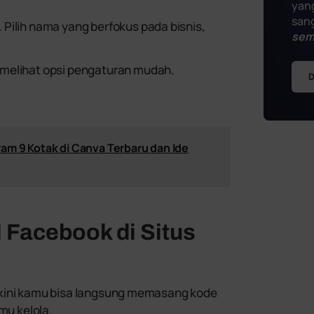
yang
sang
Pilih nama yang berfokus pada bisnis,
sem
melihat opsi pengaturan mudah.
D
am 9 Kotak di Canva Terbaru dan Ide
 Facebook di Situs
 kini kamu bisa langsung memasang kode
amu kelola.