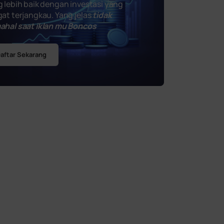
 lebih baik dengan investasi yang
at terjangkau. Yang jelas
tidak
ahal saat iklan mu Boncos
aftar Sekarang