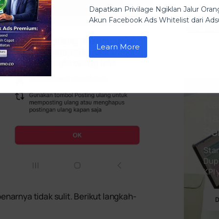
Dapatkan Privilage Ngiklan Jalur Or
Akun Facebook Ads Whitelist dari A
Learn More
Ke
Ha
Se
Star
Dupl
KPI
enarnya tidak sulit. Berikut langkah-
D