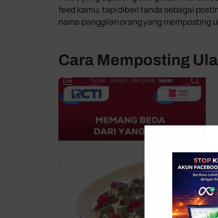
feed kamu, tapi diberi tanda sebagai post
nama panggilan orang yang memposting u
Cara Memposting Ula