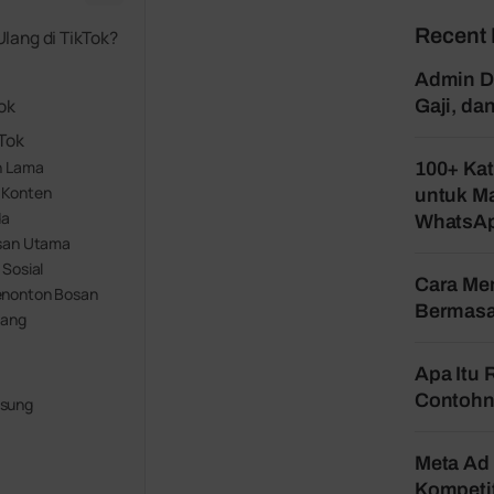
Recent 
ang di TikTok?
Admin Di
ok
Gaji, d
Tok
n Lama
100+ Kat
 Konten
untuk Ma
da
WhatsA
esan Utama
Sosial
Cara Mem
enonton Bosan
Bermasa
jang
Apa Itu 
Contohn
gsung
Meta Ad 
Kompetit