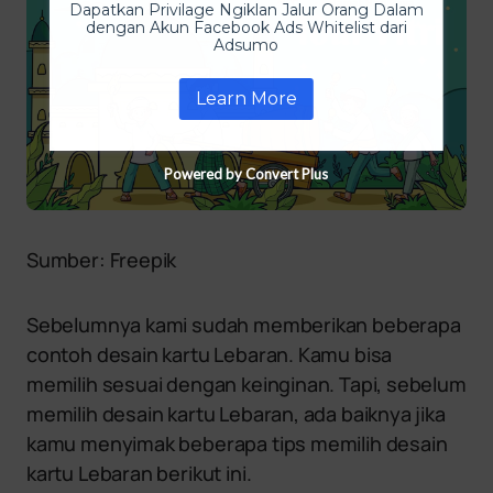
Dapatkan Privilage Ngiklan Jalur Orang Dalam
dengan Akun Facebook Ads Whitelist dari
Adsumo
Learn More
Powered by Convert Plus
Sumber: Freepik
Sebelumnya kami sudah memberikan beberapa
contoh desain kartu Lebaran. Kamu bisa
memilih sesuai dengan keinginan. Tapi, sebelum
memilih desain kartu Lebaran, ada baiknya jika
kamu menyimak beberapa tips memilih desain
kartu Lebaran berikut ini.