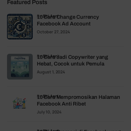
Featured Posts
by
Siti Aeni
10 Cara Change Currency
Facebook Ad Account
October 27, 2024
by
Siti Aeni
10 Cara Jadi Copywriter yang
Hebat, Cocok untuk Pemula
August 1, 2024
by
Siti Aeni
10 Cara Mempromosikan Halaman
Facebook Anti Ribet
July 10, 2024
by
Siti Aeni