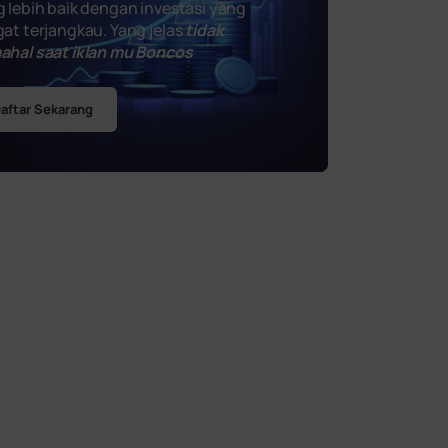
 lebih baik dengan investasi yang
at terjangkau. Yang jelas
tidak
ahal saat iklan mu Boncos
aftar Sekarang