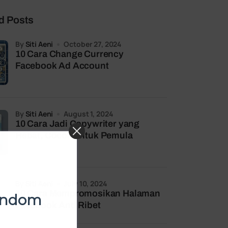
d Posts
by
Siti Aeni
October 27, 2024
10 Cara Change Currency
Facebook Ad Account
by
Siti Aeni
August 1, 2024
10 Cara Jadi Copywriter yang
Hebat, Cocok untuk Pemula
by
Siti Aeni
July 10, 2024
10 Cara Mempromosikan Halaman
Random
Facebook Anti Ribet