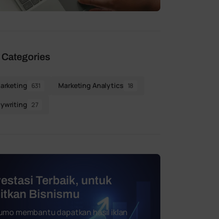
 Categories
Marketing
Marketing Analytics
631
18
ywriting
27
vestasi Terbaik, untuk
jitkan Bisnismu
umo membantu dapatkan hasil iklan