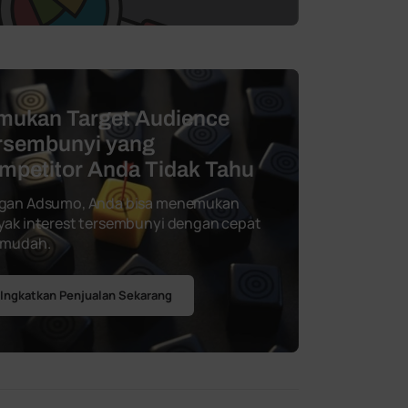
mukan Target Audience
rsembunyi yang
mpetitor Anda Tidak Tahu
gan Adsumo, Anda bisa menemukan
ak interest tersembunyi dengan cepat
 mudah.
Ingkatkan Penjualan Sekarang