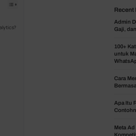
Recent 
Admin Di
alytics?
Gaji, d
100+ Kat
untuk Ma
WhatsA
Cara Mem
Bermasa
Apa Itu 
Contohn
Meta Ad 
Kompetit