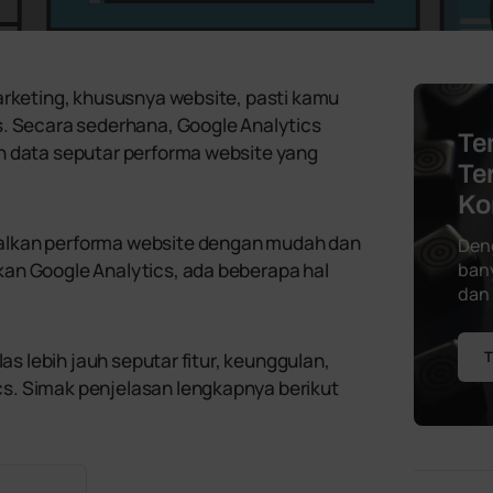
arketing, khususnya website, pasti kamu
s. Secara sederhana, Google Analytics
Te
n data seputar performa website yang
Te
Ko
alkan performa website dengan mudah dan
Den
an Google Analytics, ada beberapa hal
bany
dan
T
las lebih jauh seputar fitur, keunggulan,
s. Simak penjelasan lengkapnya berikut