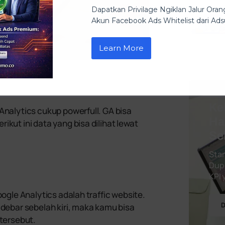
Dapatkan Privilage Ngiklan Jalur Or
Akun Facebook Ads Whitelist dari A
Learn More
Ke
Analytics cukup powerfull. GA bisa
Ha
kut ini data yang bisa dilihat lewat
Se
Star
Dupl
KPI
oogle Analytics adalah traffic website.
D
idebar sebelah kiri, maka kamu bisa
 tersebut.