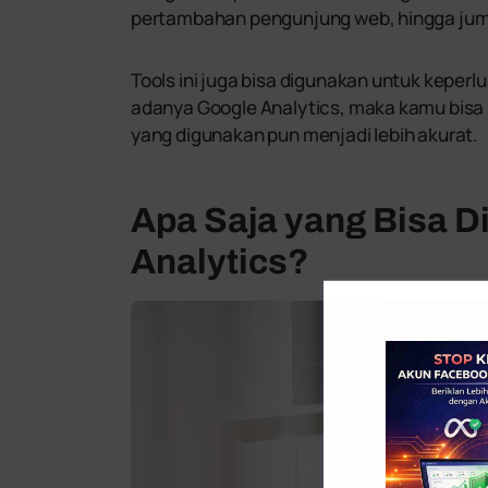
pertambahan pengunjung web, hingga ju
Tools ini juga bisa digunakan untuk keperl
adanya Google Analytics, maka kamu bis
yang digunakan pun menjadi lebih akurat.
Apa Saja yang Bisa Di
Analytics?