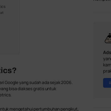
ics
rat
Ad
yan
kam
tics?
pra
dari Google yang sudah ada sejak 2006.
yang bisa diakses gratis untuk
trics.
 untuk mengetahui pertumbuhan pengikut,