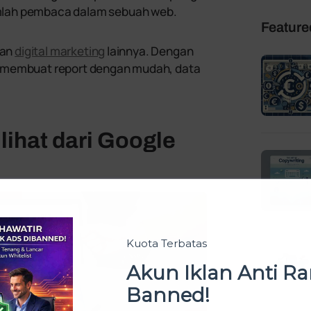
mlah pembaca dalam sebuah web.
Feature
uan
digital marketing
lainnya. Dengan
a membuat report dengan mudah, data
lihat dari Google
Kuota Terbatas
Akun Iklan Anti 
Banned!