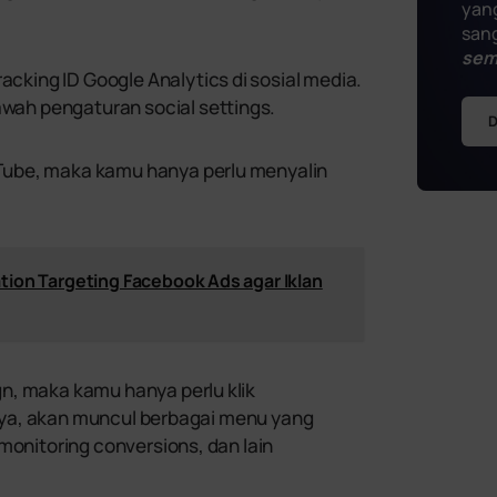
yang
sang
sem
ing ID Google Analytics di sosial media.
ah pengaturan social settings.
D
Tube, maka kamu hanya perlu menyalin
ion Targeting Facebook Ads agar Iklan
n, maka kamu hanya perlu klik
tinya, akan muncul berbagai menu yang
monitoring conversions, dan lain