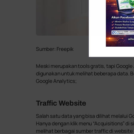
Sumber: Freepik
Meski merupakan tools gratis, tapi Google 
digunakan untuk melihat beberapa data. Beri
Google Analytics;
Traffic Website
Salah satu data yang bisa dilihat melalui G
Hanya dengan klik menu “Acquisitions” di s
melihat berbagai sumber traffic di website