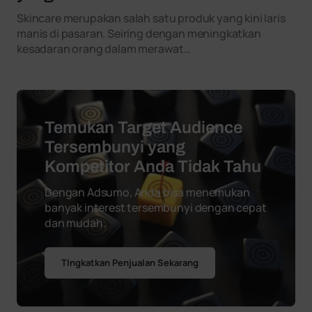
Skincare merupakan salah satu produk yang kini laris
manis di pasaran. Seiring dengan meningkatkan
kesadaran orang dalam merawat…
Temukan Target Audience
Tersembunyi yang
Kompetitor Anda Tidak Tahu
Dengan Adsumo, Anda bisa menemukan
banyak interest tersembunyi dengan cepat
dan mudah.
TIngkatkan Penjualan Sekarang