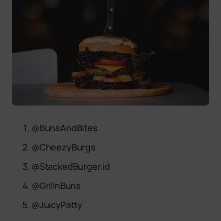
@BunsAndBites
@CheezyBurgs
@StackedBurger.id
@GrillnBuns
@JuicyPatty