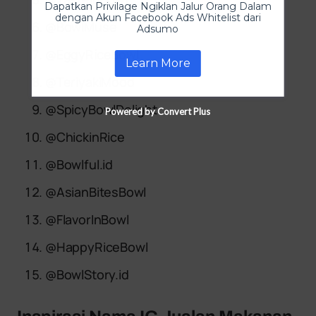
Dapatkan Privilage Ngiklan Jalur Orang Dalam
dengan Akun Facebook Ads Whitelist dari
@BowlMuse
Adsumo
@EggyRiceBowl
Learn More
@TeriyakiMood
@SpicyBowlDelight
Powered by Convert Plus
@ChickinRice
@Bowlful.id
@AsianBitesBowl
@FlavorInBowl
@HappyRiceBowl
@BowlStory.id