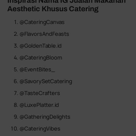
Inspirasi Nama IG Jualan Makanan
Aesthetic Khusus Catering
@CateringCanvas
@FlavorsAndFeasts
@GoldenTable.id
@CateringBloom
@EventBites_
@SavorySetCatering
@TasteCrafters
@LuxePlatter.id
@GatheringDelights
@CateringVibes