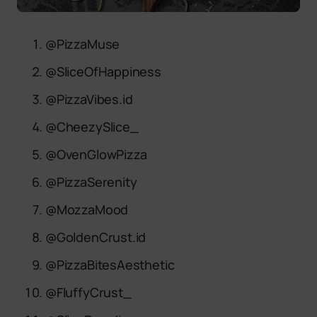
@PizzaMuse
@SliceOfHappiness
@PizzaVibes.id
@CheezySlice_
@OvenGlowPizza
@PizzaSerenity
@MozzaMood
@GoldenCrust.id
@PizzaBitesAesthetic
@FluffyCrust_