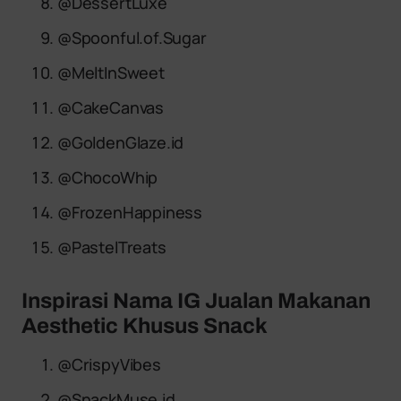
@DessertLuxe
@Spoonful.of.Sugar
@MeltInSweet
@CakeCanvas
@GoldenGlaze.id
@ChocoWhip
@FrozenHappiness
@PastelTreats
Inspirasi Nama IG Jualan Makanan
Aesthetic Khusus Snack
@CrispyVibes
@SnackMuse.id