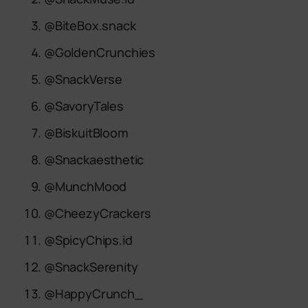
@BiteBox.snack
@GoldenCrunchies
@SnackVerse
@SavoryTales
@BiskuitBloom
@Snackaesthetic
@MunchMood
@CheezyCrackers
@SpicyChips.id
@SnackSerenity
@HappyCrunch_