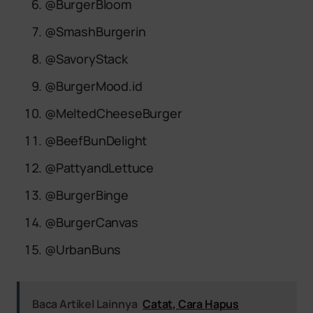
@BurgerBloom
@SmashBurgerin
@SavoryStack
@BurgerMood.id
@MeltedCheeseBurger
@BeefBunDelight
@PattyandLettuce
@BurgerBinge
@BurgerCanvas
@UrbanBuns
Baca Artikel Lainnya
Catat, Cara Hapus