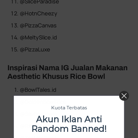
@SliceParadise
@HotnCheezy
@PizzaCanvas
@MeltySlice.id
@PizzaLuxe
Inspirasi Nama IG Jualan Makanan
Aesthetic Khusus Rice Bowl
@BowlTales.id
@GoldenBowlRice
Kuota Terbatas
@SavoryBowls_
Akun Iklan Anti
@RiceBowlBloom
Random Banned!
@TasteinBowl