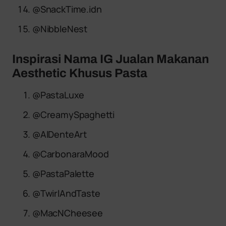
@SnackTime.idn
@NibbleNest
Inspirasi Nama IG Jualan Makanan
Aesthetic Khusus Pasta
@PastaLuxe
@CreamySpaghetti
@AlDenteArt
@CarbonaraMood
@PastaPalette
@TwirlAndTaste
@MacNCheesee