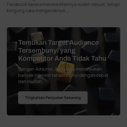
Facebook karena merasa iklannya sudah dibuat, tetapi
bingung cara mengeceknya.…
Temukan Target Audience
Tersembunyi yang
Kompetitor Anda Tidak Tahu
Dengan Adsumo, Anda bisa menemukan
banyak interest tersembunyi dengan cepat
dan mudah.
TIngkatkan Penjualan Sekarang