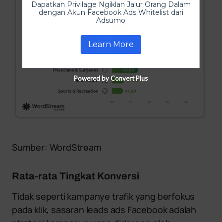
Dapatkan Privilage Ngiklan Jalur Orang Dalam
dengan Akun Facebook Ads Whitelist dari
Adsumo
Learn More
Powered by Convert Plus
Sumber: WordStream
Rata-rata Tingkat Konversi
Tidak seperti kampanye trafik yang berfokus
pada klik, sasaran leads ads Facebook adalah