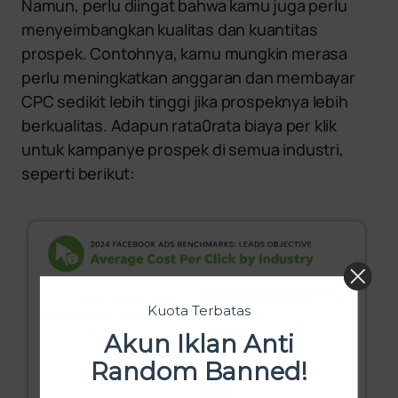
Namun, perlu diingat bahwa kamu juga perlu
menyeimbangkan kualitas dan kuantitas
prospek. Contohnya, kamu mungkin merasa
perlu meningkatkan anggaran dan membayar
CPC sedikit lebih tinggi jika prospeknya lebih
berkualitas. Adapun rata0rata biaya per klik
untuk kampanye prospek di semua industri,
seperti berikut:
Kuota Terbatas
Akun Iklan Anti
Random Banned!