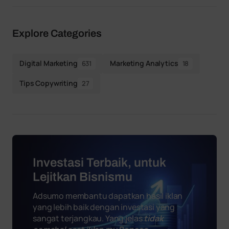
Explore Categories
Digital Marketing
Marketing Analytics
631
18
Tips Copywriting
27
Investasi Terbaik, untuk
Lejitkan Bisnismu
Adsumo membantu dapatkan hasil iklan
yang lebih baik dengan investasi yang
sangat terjangkau. Yang jelas
tidak