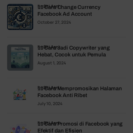
by
Siti Aeni
10 Cara Change Currency
Facebook Ad Account
October 27, 2024
by
Siti Aeni
10 Cara Jadi Copywriter yang
Hebat, Cocok untuk Pemula
August 1, 2024
by
Siti Aeni
10 Cara Mempromosikan Halaman
Facebook Anti Ribet
July 10, 2024
by
Siti Aeni
10 Cara Promosi di Facebook yang
Efektif dan Efisien